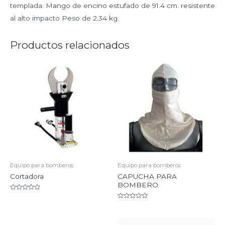
templada. Mango de encino estufado de 91.4 cm. resistente
al alto impacto Peso de 2.34 kg.
Productos relacionados
Equipo para bomberos
Equipo para bomberos
Cortadora
CAPUCHA PARA
BOMBERO
Valorado
en
Valorado
0
en
de
0
5
de