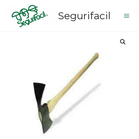
Segurifacil
Main
Men