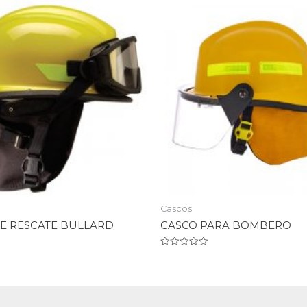
Cascos
E RESCATE BULLARD
CASCO PARA BOMBERO
Valorado
en
0
de
5