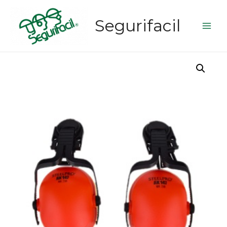
Segurifacil
Main
Men