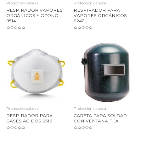
Protección cabeza
Protección cabeza
RESPIRADOR VAPORES
RESPIRADOR PARA
ORGÁNICOS Y OZONO
VAPORES ORGÁNICOS
8514
8247
Valorado
Valorado
en
en
0
0
de
de
5
5
Protección cabeza
Protección cabeza
RESPIRADOR PARA
CARETA PARA SOLDAR
GASES ÁCIDOS 8516
CON VENTANA FIJA
Valorado
Valorado
en
en
0
0