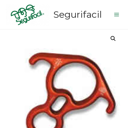
Segurifacil
Main
Men