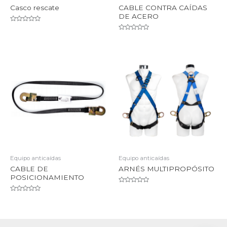
Casco rescate
CABLE CONTRA CAÍDAS
DE ACERO
Valorado
en
Valorado
0
en
de
0
5
de
5
Equipo anticaídas
Equipo anticaídas
CABLE DE
ARNÉS MULTIPROPÓSITO
POSICIONAMIENTO
Valorado
en
Valorado
0
en
de
0
5
de
5