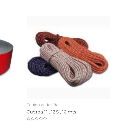
Equipo anticaídas
Cuerda 11 , 12.5 , 16 mts
Valorado
en