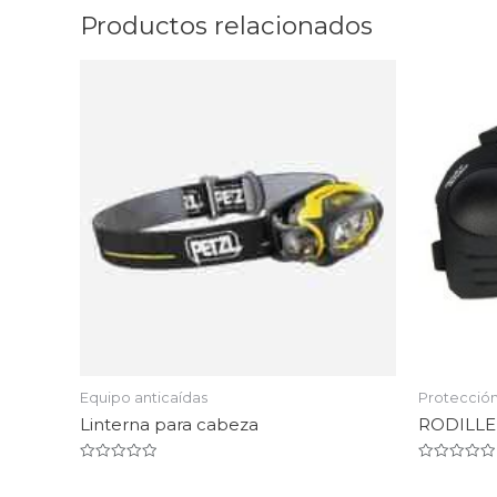
Productos relacionados
Equipo anticaídas
Protecció
Linterna para cabeza
RODILLE
Valorado
Valorado
en
en