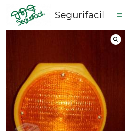
Segurifacil
Main
Men