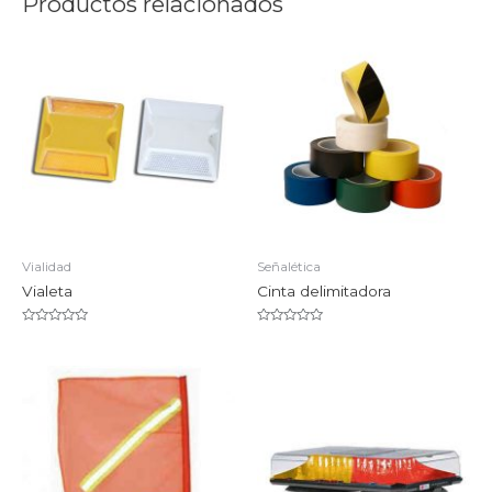
Productos relacionados
Vialidad
Señalética
Vialeta
Cinta delimitadora
Valorado
Valorado
en
en
0
0
de
de
5
5