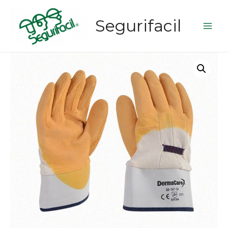
Segurifacil
Main
Men