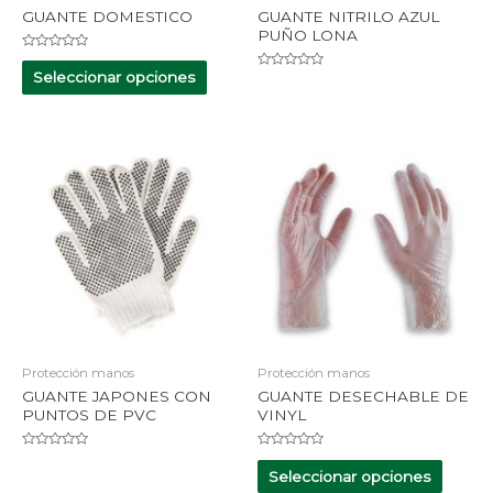
GUANTE DOMESTICO
GUANTE NITRILO AZUL
PUÑO LONA
Valorado
en
Seleccionar opciones
Valorado
0
en
de
0
5
de
5
Protección manos
Protección manos
GUANTE JAPONES CON
GUANTE DESECHABLE DE
PUNTOS DE PVC
VINYL
Valorado
Valorado
en
en
Seleccionar opciones
0
0