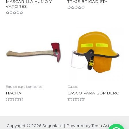
MASCARILLA HUMO Y
TRAJE BRIGADISTA
VAPORES
Valorado
en
Valorado
0
en
de
0
5
de
5
Equipo para bomberos
Cascos
HACHA
CASCO PARA BOMBERO
Valorado
Valorado
en
en
0
0
de
de
5
5
Copyright © 2026 Segurifacil | Powered by
Tema Astra para