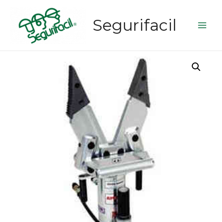
Segurifacil
Main
Men