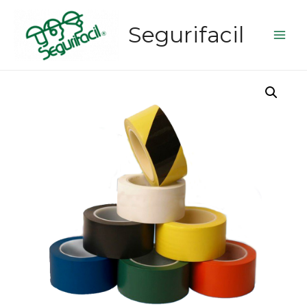
Segurifacil
Main
Men