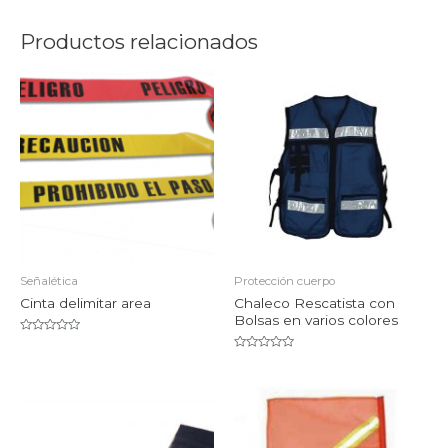
Productos relacionados
Señalética
Protección cuerpo
Cinta delimitar area
Chaleco Rescatista con
Bolsas en varios colores
Valorado
en
Valorado
0
en
de
0
5
de
5