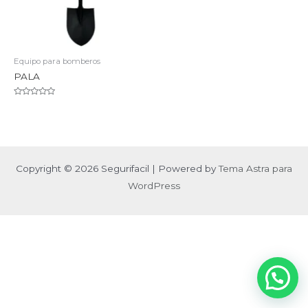
Equipo para bomberos
PALA
Valorado
en
0
de
5
Copyright © 2026 Segurifacil | Powered by
Tema Astra para
WordPress