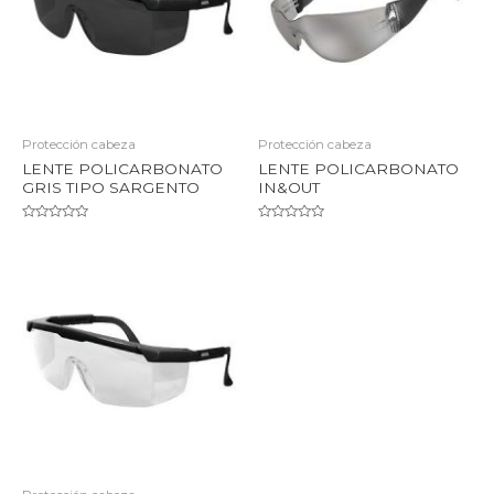
Protección cabeza
Protección cabeza
LENTE POLICARBONATO
LENTE POLICARBONATO
GRIS TIPO SARGENTO
IN&OUT
Valorado
Valorado
en
en
0
0
de
de
5
5