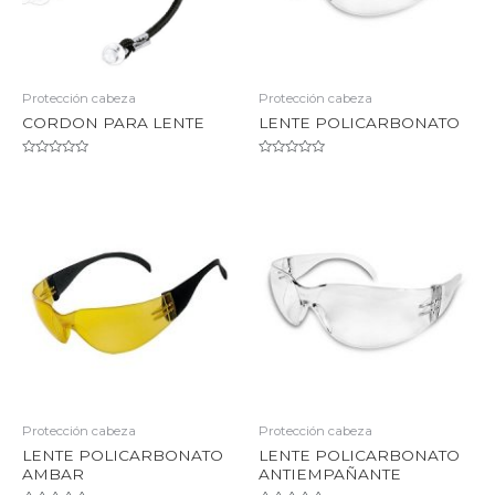
Protección cabeza
Protección cabeza
CORDON PARA LENTE
LENTE POLICARBONATO
Valorado
Valorado
en
en
0
0
de
de
5
5
Protección cabeza
Protección cabeza
LENTE POLICARBONATO
LENTE POLICARBONATO
AMBAR
ANTIEMPAÑANTE